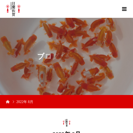
ブ
ロ
グ
ア
ー
2022年 8月