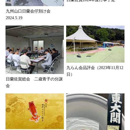
九州山口日蘭会仔別け会
2024.5.19
九らん会品評会（2023年11月12
日）
日蘭佐賀総会 二歳青子の分譲
会