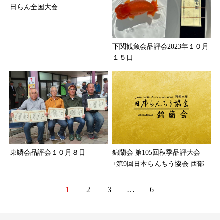
日らん全国大会
下関観魚会品評会2023年１０月
１５日
東鱗会品評会１０月８日
錦蘭会 第105回秋季品評大会
+第9回日本らんちう協会 西部
本部品評大会
1
2
3
…
6