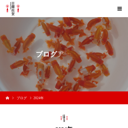
ブ
ロ
グ
ア
ー
カ
イ
ブログ
2024年