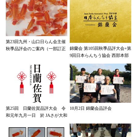
第23回九州・山口日らん会主催
錦蘭会 第105回秋季品評大会+第
秋季品評会のご案内（一部訂...
9回日本らんちう協会 西部本...
第25回 日蘭佐賀品評大会 令
10月2日 錦蘭会品評会
和元年九月一日 於 JAさが大...