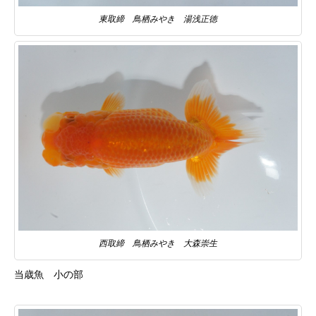
東取締 鳥栖みやき 湯浅正徳
西取締 鳥栖みやき 大森崇生
当歳魚 小の部