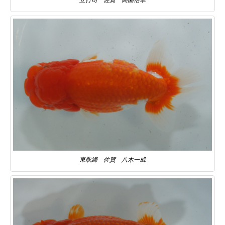
立行司 佐賀 高園信幸
東取締 佐賀 八木一成