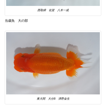
西取締 佐賀 八木一成
当歳魚 大の部
東大関 大分B 津野金生