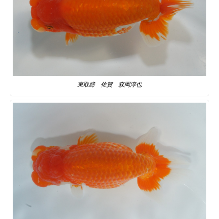
東取締 佐賀 森岡淳也