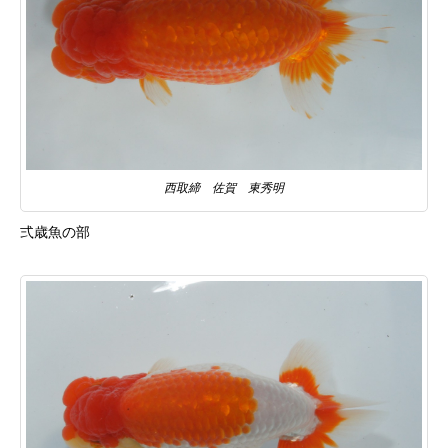
西取締 佐賀 東秀明
弍歳魚の部