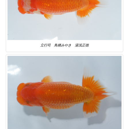
立行司 鳥栖みやき 湯浅正徳