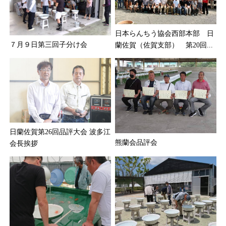
日本らんちう協会西部本部 日
７月９日第三回子分け会
蘭佐賀（佐賀支部） 第20回...
日蘭佐賀第26回品評大会 波多江
熊蘭会品評会
会長挨拶