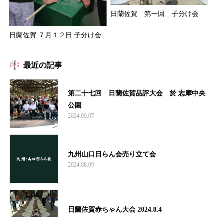
日蘭佐賀 第一回 子分け会
日蘭佐賀 ７月１２日 子分け会
最近の記事
第二十七回 日蘭佐賀品評大会 於 志摩中央
公園
2024.09.07
九州山口日らん会売り立て会
2024.08.09
日蘭佐賀赤ちゃん大会 2024.8.4