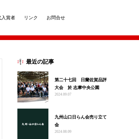
代入賞者
リンク
お問合せ
最近の記事
第二十七回 日蘭佐賀品評
大会 於 志摩中央公園
2024.09.07
九州山口日らん会売り立て
会
2024.08.09