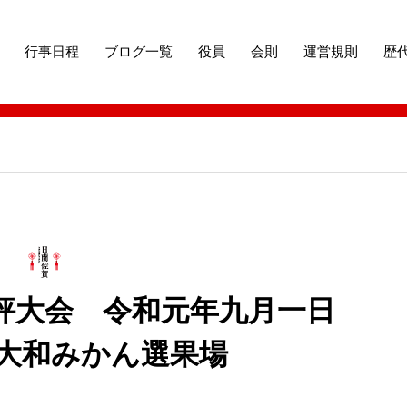
行事日程
ブログ一覧
役員
会則
運営規則
歴
評大会 令和元年九月一日 於 JAさが大和みかん選果場
品評大会 令和元年九月一日
が大和みかん選果場