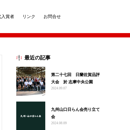
代入賞者
リンク
お問合せ
最近の記事
第二十七回 日蘭佐賀品評
大会 於 志摩中央公園
2024.09.07
九州山口日らん会売り立て
会
2024.08.09